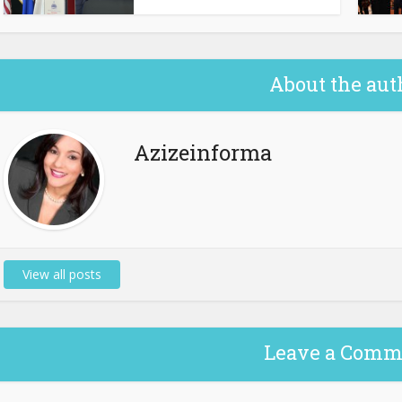
About the aut
Azizeinforma
View all posts
Leave a Comm