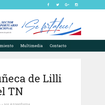
imiento
Multimedia
Contacto
eca de Lilli
 el TN
o
por
Azizeinforma