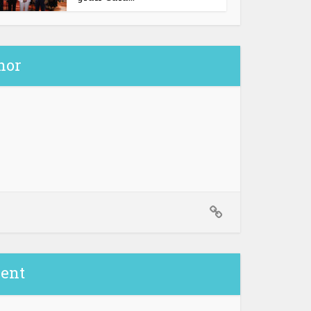
hor
ent