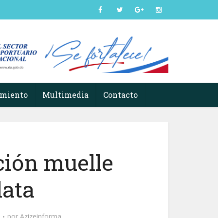
imiento
Multimedia
Contacto
ción muelle
lata
por
Azizeinforma