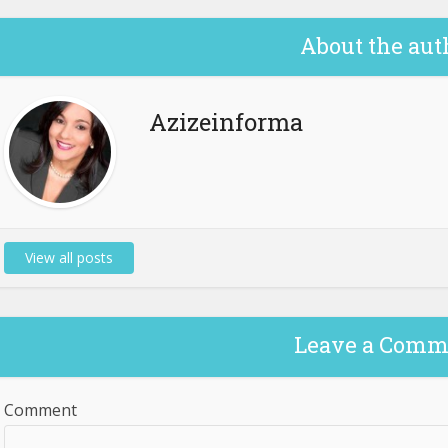
About the aut
Azizeinforma
View all posts
Leave a Comm
Comment