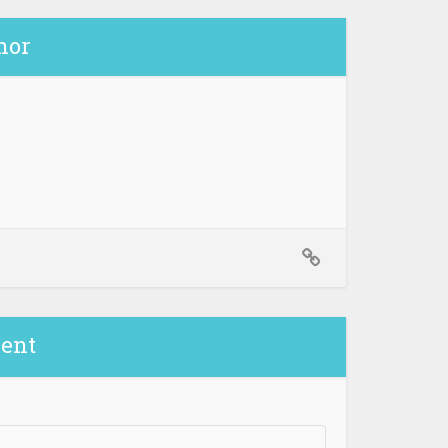
hor
ent