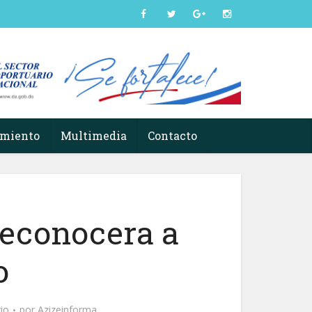
imiento
Multimedia
Contacto
econocera a
o
io
por
Azizeinforma