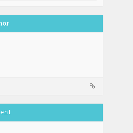
hor
ent