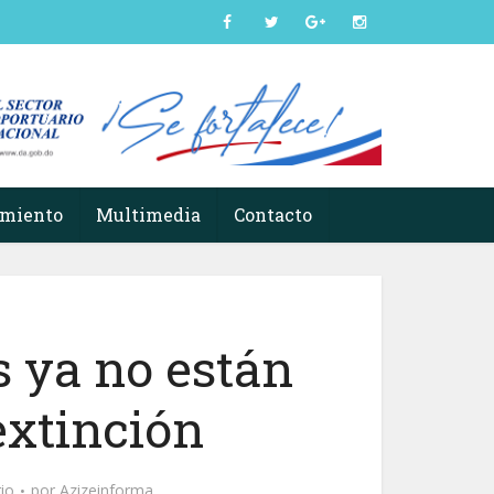
imiento
Multimedia
Contacto
s ya no están
extinción
io
por
Azizeinforma