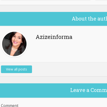
About the aut
Azizeinforma
View all posts
Leave a Comm
Comment