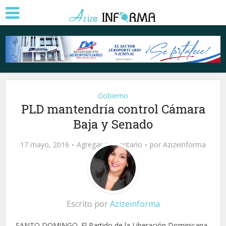
Gobierno
PLD mantendría control Cámara
Baja y Senado
17 mayo, 2016
Agregar comentario
por
Azizeinforma
Escrito por
Azizeinforma
SANTO DOMINGO. El Partido de la Liberación Dominicana