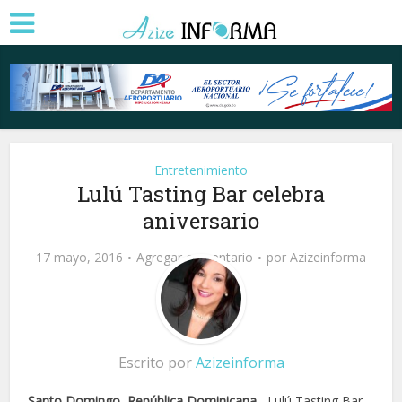
Entretenimiento
Lulú Tasting Bar celebra
aniversario
17 mayo, 2016
Agregar comentario
por
Azizeinforma
Escrito por
Azizeinforma
Santo Domingo, República Dominicana
.- Lulú Tasting Bar