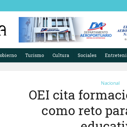
obierno
Turismo
Cultura
Sociales
Entreten
Nacional
OEI cita formac
como reto par
educati