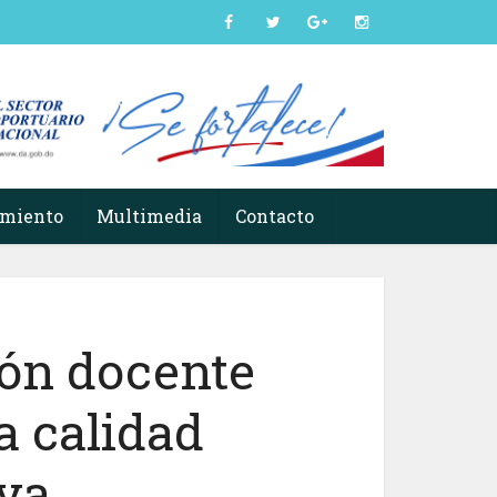
imiento
Multimedia
Contacto
ión docente
a calidad
va