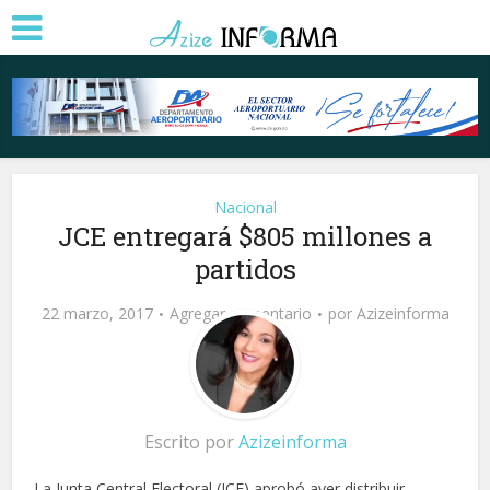
Nacional
JCE entregará $805 millones a
partidos
22 marzo, 2017
Agregar comentario
por
Azizeinforma
Escrito por
Azizeinforma
La Junta Central Electoral (JCE) aprobó ayer distribuir