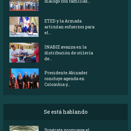
diálogo con familias...
ETED y la Armada
articulan esfuerzos para
el...
INABIE avanza en la
distribución de utilería
de...
Presidente Abinader
concluye agenda en
Colombia y...
Se está hablando
Supérate promueve el