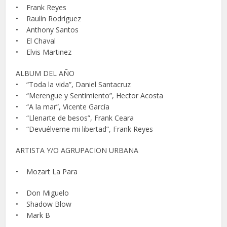
• Frank Reyes
• Raulín Rodríguez
• Anthony Santos
• El Chaval
• Elvis Martinez
ALBUM DEL AÑO
• “Toda la vida”, Daniel Santacruz
• “Merengue y Sentimiento”, Hector Acosta
• “A la mar”, Vicente García
• “Llenarte de besos”, Frank Ceara
• “Devuélveme mi libertad”, Frank Reyes
ARTISTA Y/O AGRUPACION URBANA
• Mozart La Para
• Don Miguelo
• Shadow Blow
• Mark B