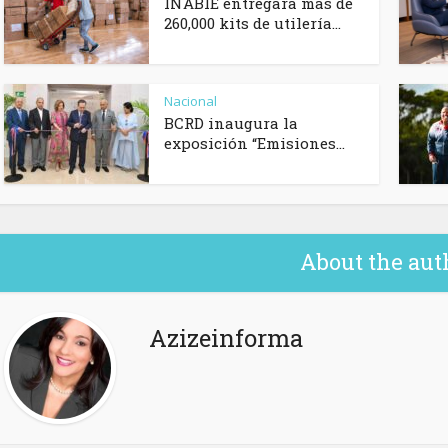
INABIE entregará más de
260,000 kits de utilería...
Nacional
BCRD inaugura la
exposición “Emisiones...
About the aut
Azizeinforma