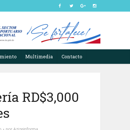
imiento
Multimedia
Contacto
ería RD$3,000
es
o
por
Azizeinforma