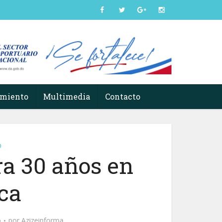
imiento
Multimedia
Contacto
o
ra 30 años en
ca
o
por
Azizeinforma