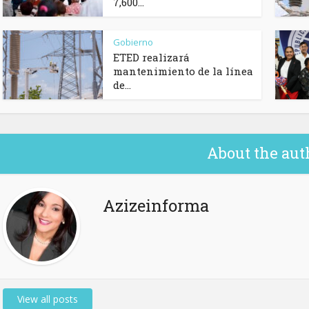
7,600...
Gobierno
ETED realizará
mantenimiento de la línea
de...
About the aut
Azizeinforma
View all posts