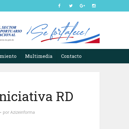
imiento
Multimedia
Contacto
niciativa RD
por
Azizeinforma