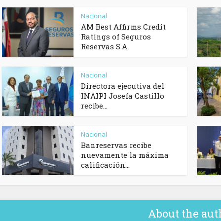
Nacional
AM Best Affirms Credit
Ratings of Seguros
Reservas S.A.
Nacional
Directora ejecutiva del
INAIPI Josefa Castillo
recibe...
Nacional
Banreservas recibe
nuevamente la máxima
calificación...
About the aut