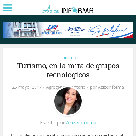
Turismo
Turismo, en la mira de grupos
tecnológicos
25 mayo, 2017
Agregar comentario
por
Azizeinforma
Escrito por
Azizeinforma
Para nadie es un secreto, ni mucho menos un misterio, el