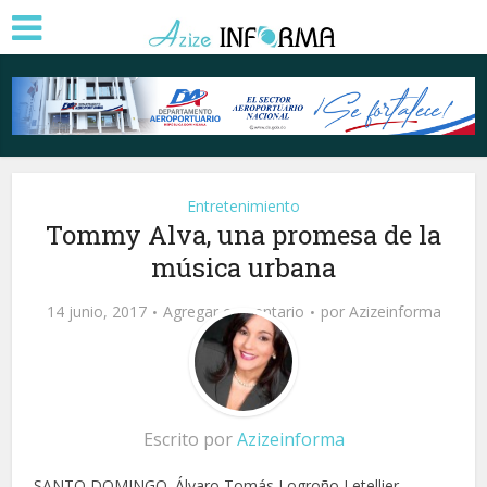
Entretenimiento
Tommy Alva, una promesa de la
música urbana
14 junio, 2017
Agregar comentario
por
Azizeinforma
Escrito por
Azizeinforma
SANTO DOMINGO. Álvaro Tomás Logroño Letellier,