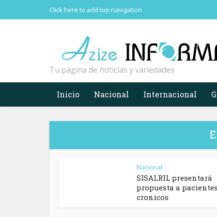
Click here to add top navigation
Tu página de noticias y variedades
Inicio
Nacional
Internacional
G
E
Nacional
SISALRIL presentará
propuesta a paciente
cronicos