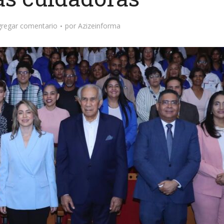
regar comentario
por
Azizeinforma