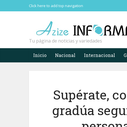
Click here to add top navigation
Tu página de noticias y variedades
Inicio
Nacional
Internacional
G
Supérate, co
gradúa segu
person