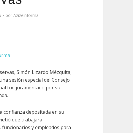
o
por
Azizeinforma
forma
servas, Simón Lizardo Mézquita,
una sesión especial del Consejo
 cual fue juramentado por su
nda.
la confianza depositada en su
metió que trabajará
, funcionarios y empleados para