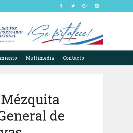
imiento
Multimedia
Contacto
 Mézquita
General de
rvas