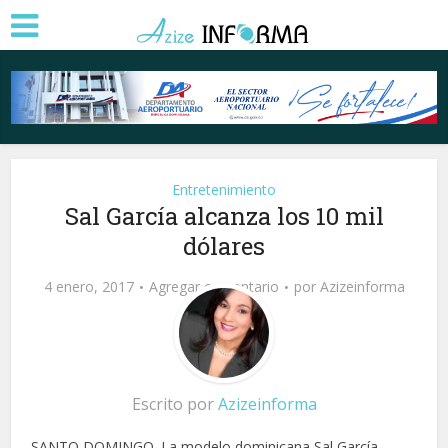
Entretenimiento
Sal García alcanza los 10 mil
dólares
4 enero, 2017
Agregar comentario
por
Azizeinforma
Escrito por
Azizeinforma
SANTO DOMINGO. La modelo dominicana Sal García,