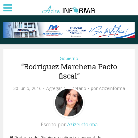
Gobierno
“Rodríguez Marchena Pacto
fiscal”
30 junio, 2016
Agregar comentario
por
Azizeinforma
Escrito por
Azizeinforma
El Portavoz del Gobierno y director general de