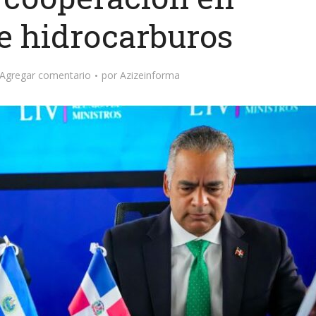
e hidrocarburos
Agregar comentario
por
Azizeinforma