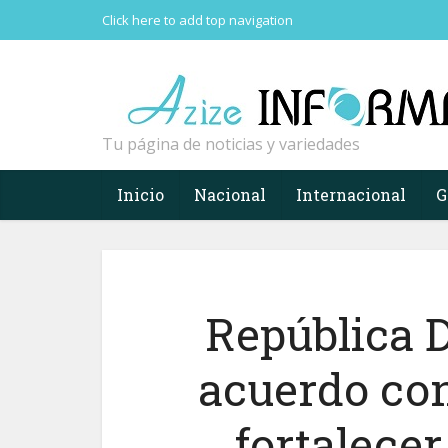
Click here to add top navigation
Tu página de noticias y variedades
Inicio
Nacional
Internacional
G
República 
acuerdo con
fortalece