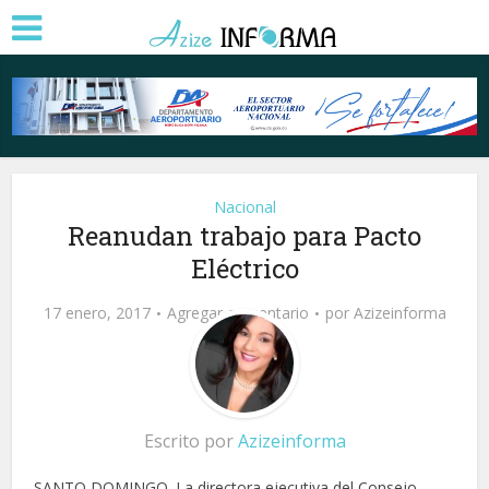
Nacional
Reanudan trabajo para Pacto
Eléctrico
17 enero, 2017
Agregar comentario
por
Azizeinforma
Escrito por
Azizeinforma
SANTO DOMINGO. La directora ejecutiva del Consejo