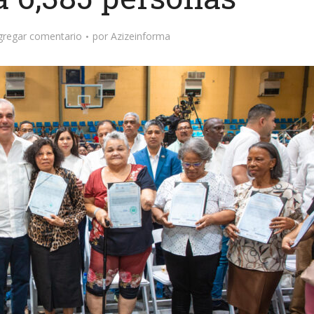
gregar comentario
por
Azizeinforma