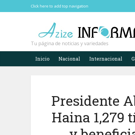
Click here to add top navigation
Tu página de noticias y variedades
Inicio
Nacional
Internacional
G
Presidente A
Haina 1,279 t
y benefici