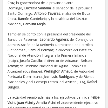
Cruz
; la gobernadora de la provincia Santo
Domingo,
Lucrecia Santana
; el senador de la provincia
Santo Domingo,
Antonio Taveras
; el alcalde de Boca
Chica,
Ramón Candelaria
, y la alcaldesa del Distrito
Nacional,
Carolina Mejía.
También se contó con la presencia del presidente del
Banco de Reservas,
Leonardo Aguilera;
del Consejo de
Administración de la Refinería Dominicana de Petróleo
(Refidomsa),
Samuel Pereyra
; la directora del Instituto
Nacional de Atención Integral a la Primera Infancia
(Inaipi),
Josefa Castillo
; el director de Aduanas,
Nelson
Arroyo
; del Instituto Nacional de Aguas Potables y
Alcantarillados (Inapa),
Wellington Arnaud
; de Autoridad
Portuaria Dominicana,
Jean Luis Rodríguez
, y de Bienes
Nacionales y del Consejo Estatal del Azúcar (CEA),
Rafael
Burgos.
La actividad reunió además a los ejecutivos de Inicia
Felipe
Vicini, Juan Vicini y Amelia Vicini
; el vicepresidente ejecutivo
del Consejo Nacional de la Empresa Privada