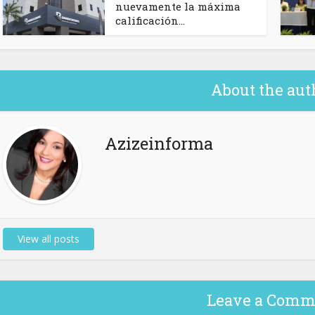
nuevamente la máxima
calificación...
About the aut
Azizeinforma
View all posts
Leave a Comm