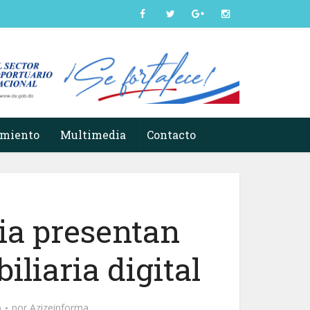
imiento
Multimedia
Contacto
ia presentan
iliaria digital
o
por
Azizeinforma