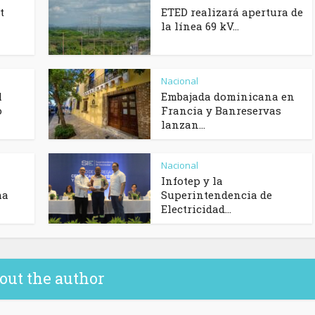
t
ETED realizará apertura de
la línea 69 kV...
Nacional
l
Embajada dominicana en
o
Francia y Banreservas
lanzan...
Nacional
Infotep y la
ma
Superintendencia de
Electricidad...
out the author