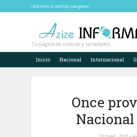
Click here to add top navigation
Tu página de noticias y variedades
Inicio
Nacional
Internacional
G
Once provi
Nacional 
23 mayo, 2016
A