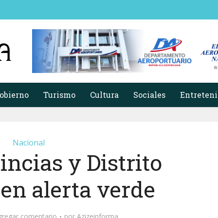
obierno
Turismo
Cultura
Sociales
Entreten
Nacional
ncias y Distrito
en alerta verde
gregar comentario
por
Azizeinforma