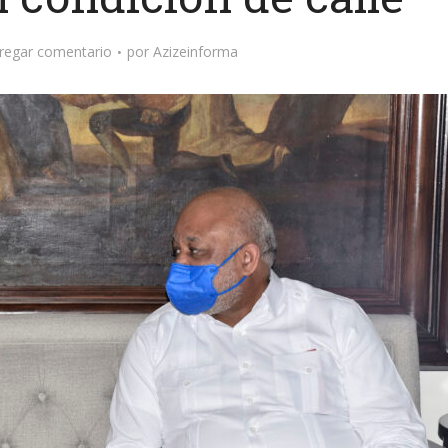
regar comentario
por
Azizeinforma