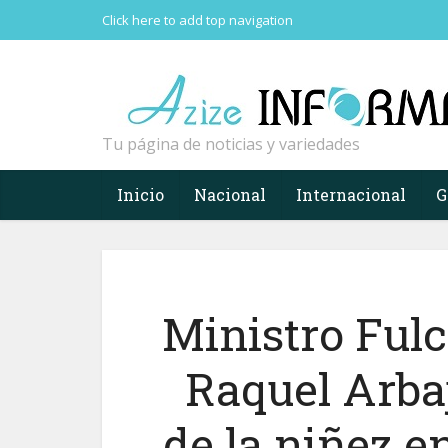
Click here to add top navigation
Tu página de noticias y variedades
Inicio
Nacional
Internacional
G
Ministro Ful
Raquel Arbaj
de la niñez e