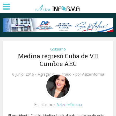
Gobierno
Medina regresó Cuba de VII
Cumbre AEC
6 junio, 2016
Agregar comentario
por
Azizeinforma
Escrito por
Azizeinforma
El presidente Danilo Medina llegó al país la noche de este