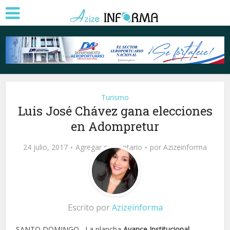
Turismo
Luis José Chávez gana elecciones
en Adompretur
24 julio, 2017
Agregar comentario
por
Azizeinforma
Escrito por
Azizeinforma
SANTO DOMINGO.- La plancha
Avance Institucional
,