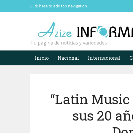
Click here to add top navigation
Tu página de noticias y variedades
Inicio
Nacional
Internacional
G
“Latin Music
sus 20 añ
Do