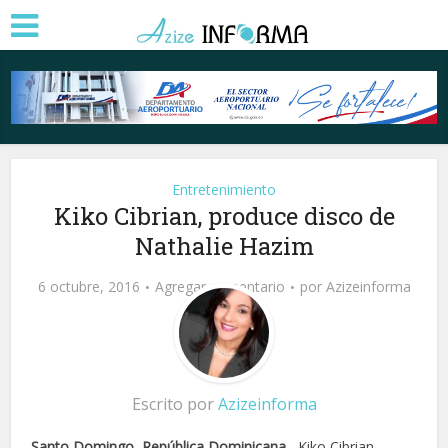
Entretenimiento
Kiko Cibrian, produce disco de
Nathalie Hazim
6 octubre, 2016
Agregar comentario
por
Azizeinforma
Escrito por
Azizeinforma
Santo Domingo, República Dominicana
.- Kiko Cibrian,