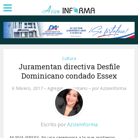
Cultura
Juramentan directiva Desfile
Dominicano condado Essex
6 febrero, 2017
Agregar comentario
por
Azizeinforma
Escrito por
Azizeinforma
NUEVA JERSEY.-En una ceremonia a la que asistieron