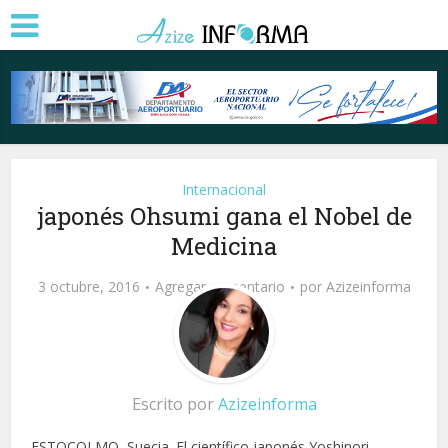
Internacional
japonés Ohsumi gana el Nobel de
Medicina
3 octubre, 2016
Agregar comentario
por
Azizeinforma
Escrito por
Azizeinforma
ESTOCOLMO, Suecia. El científico japonés Yoshinori