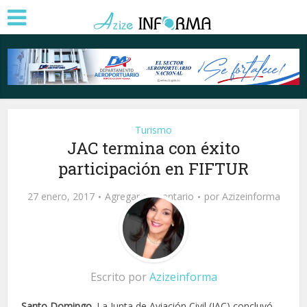
Turismo
JAC termina con éxito
participación en FIFTUR
27 enero, 2017
Agregar comentario
por
Azizeinforma
Escrito por
Azizeinforma
Santo Domingo
. La Junta de Aviación Civil (JAC) concluyó