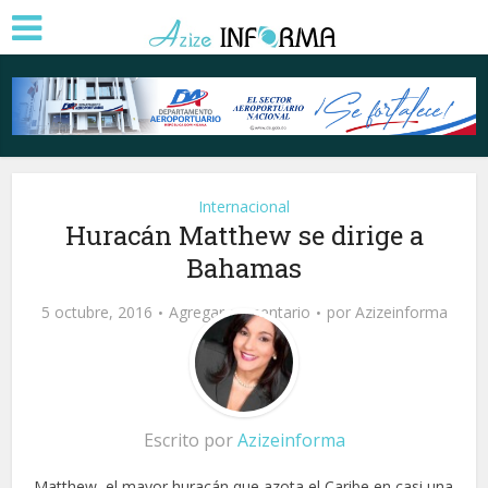
Internacional
Huracán Matthew se dirige a
Bahamas
5 octubre, 2016
Agregar comentario
por
Azizeinforma
Escrito por
Azizeinforma
Matthew, el mayor huracán que azota el Caribe en casi una