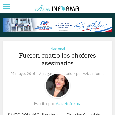
Nacional
Fueron cuatro los choferes
asesinados
26 mayo, 2016
Agregar comentario
por
Azizeinforma
Escrito por
Azizeinforma
SANTO DOMINGO. El equipo de la Dirección Central de