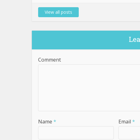
View all posts
Le
Comment
Name
*
Email
*