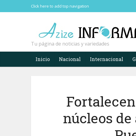
Click here to add top navigation
Tu página de noticias y variedades
Inicio
Nacional
Internacional
G
Fortalecen
núcleos de 
Pue