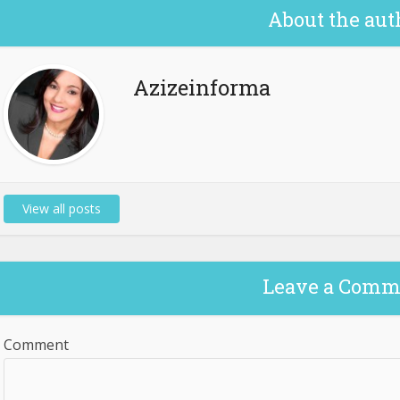
About the aut
Azizeinforma
View all posts
Leave a Comm
Comment