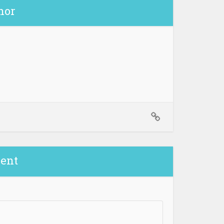
hor
ent