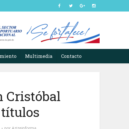
imiento
Multimedia
Contacto
 Cristóbal
títulos
por
Azizeinforma