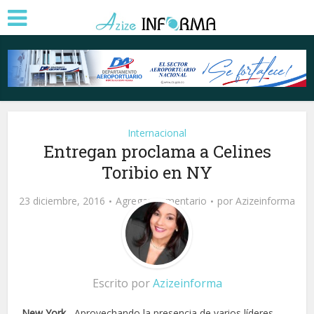
Internacional
Entregan proclama a Celines
Toribio en NY
23 diciembre, 2016
Agregar comentario
por
Azizeinforma
Escrito por
Azizeinforma
New York
.- Aprovechando la presencia de varios líderes