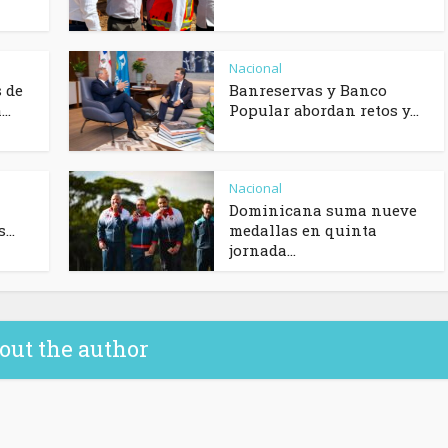
Nacional
 de
Banreservas y Banco
..
Popular abordan retos y...
Nacional
Dominicana suma nueve
..
medallas en quinta
jornada...
out the author