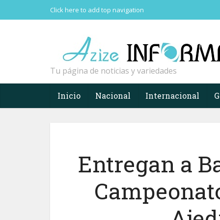
Click here to add top navigation
Tu página de noticias y variedades
Inicio
Nacional
Internacional
G
Entregan a B
Campeonato
Ajed