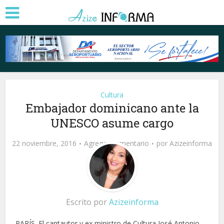
Cultura
Embajador dominicano ante la
UNESCO asume cargo
22 noviembre, 2016
Agregar comentario
por
Azizeinforma
Escrito por
Azizeinforma
PARÍS. El cantautor y ex ministro de Cultura José Antonio