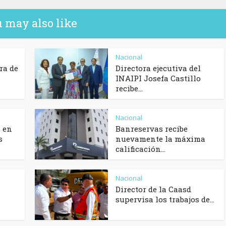
 may also like
Nacional
ra de
Directora ejecutiva del
INAIPI Josefa Castillo
recibe...
Nacional
 en
Banreservas recibe
s
nuevamente la máxima
calificación...
Nacional
Director de la Caasd
supervisa los trabajos de...