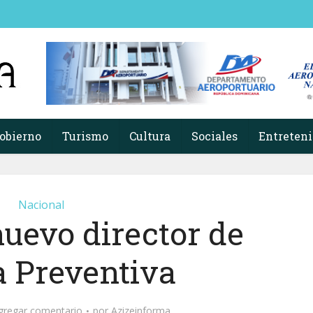
obierno
Turismo
Cultura
Sociales
Entreten
Nacional
uevo director de
a Preventiva
gregar comentario
por
Azizeinforma