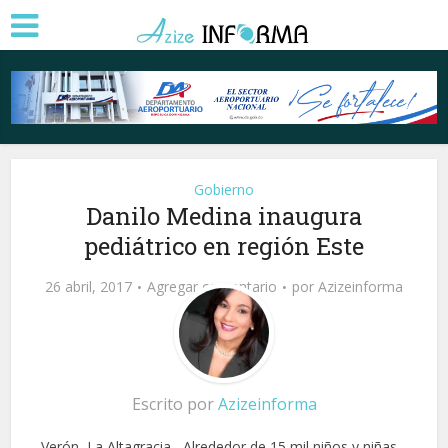
Gobierno
Danilo Medina inaugura
pediátrico en región Este
26 abril, 2017
Agregar comentario
por
Azizeinforma
Escrito por
Azizeinforma
Verón, La Altagracia. -Alrededor de 15 mil niños y niñas