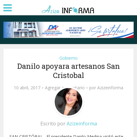
Gobierno
Danilo apoyara artesanos San
Cristobal
10 abril, 2017
Agregar comentario
por
Azizeinforma
Escrito por
Azizeinforma
SAN CRISTÓBAL.- El presidente Danilo Medina visitó este