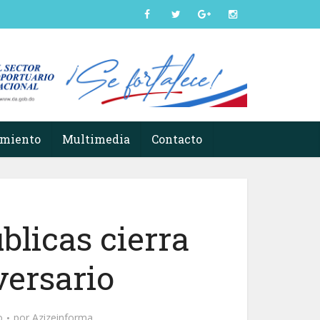
imiento
Multimedia
Contacto
blicas cierra
ersario
o
por
Azizeinforma