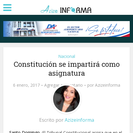
Nacional
Constitución se impartirá como
asignatura
6 enero, 2017
Agregar comentario
por
Azizeinforma
Escrito por
Azizeinforma
Santo Domingo.-
El Tribunal Constitucional aspira que en el