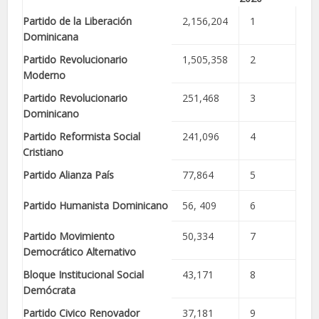
Partido de la Liberación
2,156,204
1
Dominicana
Partido Revolucionario
1,505,358
2
Moderno
Partido Revolucionario
251,468
3
Dominicano
Partido Reformista Social
241,096
4
Cristiano
Partido Alianza País
77,864
5
Partido Humanista Dominicano
56, 409
6
Partido Movimiento
50,334
7
Democrático Alternativo
Bloque Institucional Social
43,171
8
Demócrata
Partido Civico Renovador
37,181
9