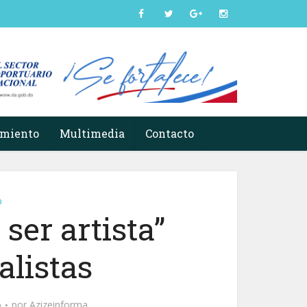
imiento
Multimedia
Contacto
o
ser artista”
alistas
o
por
Azizeinforma