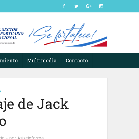
imiento
Multimedia
Contacto
o
je de Jack
o
rio
por
Azizeinforma