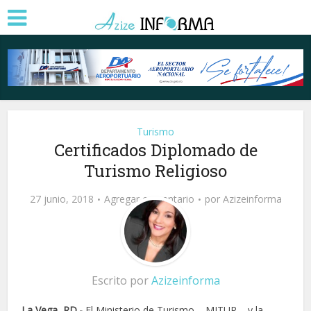
Turismo
Certificados Diplomado de
Turismo Religioso
27 junio, 2018
Agregar comentario
por
Azizeinforma
Escrito por
Azizeinforma
La Vega, RD.-
El Ministerio de Turismo – MITUR – y la